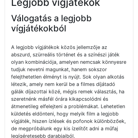
Legjobb vígjátékok
Válogatás a legjobb
vígjátékokból
A legjobb vígjátékok közös jellemzője az
abszurd, szürreális történet és a színészi játék
olyan kombinációja, amelyen nemcsak könnyesre
tudjuk nevetni magunkat, hanem sokszor
felejthetetlen élményt is nyújt. Sok olyan alkotás
létezik, amely nem kerül be a filmes díjátadó
gálák díjazottai közé, mégis remek választás, ha
szeretnénk másfél órára kikapcsolódni és
átmenetileg elfelejteni a problémákat. Lehetetlen
küldetés eldönteni, hogy melyik film a legjobb
vígjáték, hiszen ízlések és pofonok különbözőek,
de megpróbálunk egy kis ízelítőt adni a műfaj
legígéretesebb darabjaiból.