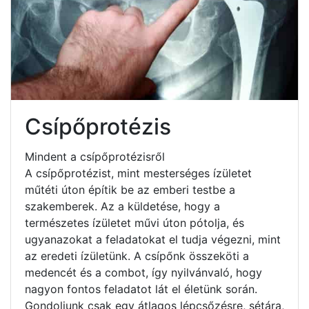
Csípőprotézis
Mindent a csípőprotézisről
A csípőprotézist, mint mesterséges ízületet
műtéti úton építik be az emberi testbe a
szakemberek. Az a küldetése, hogy a
természetes ízületet művi úton pótolja, és
ugyanazokat a feladatokat el tudja végezni, mint
az eredeti ízületünk. A csípőnk összeköti a
medencét és a combot, így nyilvánvaló, hogy
nagyon fontos feladatot lát el életünk során.
Gondoljunk csak egy átlagos lépcsőzésre, sétára,