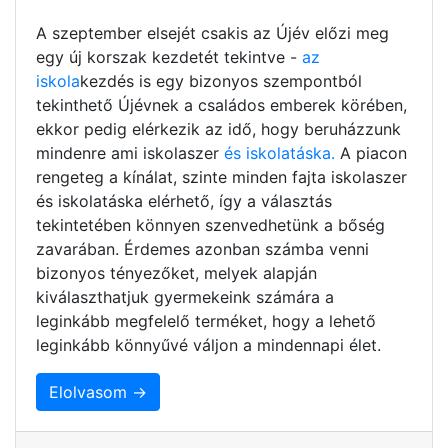
A szeptember elsejét csakis az Újév előzi meg
egy új korszak kezdetét tekintve -
az
iskola
kezdés is egy bizonyos szempontból
tekinthető Újévnek a családos emberek körében,
ekkor pedig elérkezik az idő, hogy beruházzunk
mindenre ami iskolaszer
és iskolatáska.
A piacon
rengeteg a kínálat, szinte minden fajta iskolaszer
és iskolatáska elérhető, így a választás
tekintetében könnyen szenvedhetünk a bőség
zavarában. Érdemes azonban számba venni
bizonyos tényezőket, melyek alapján
kiválaszthatjuk gyermekeink számára a
leginkább megfelelő terméket, hogy a lehető
leginkább könnyűvé váljon a mindennapi élet.
Elolvasom →