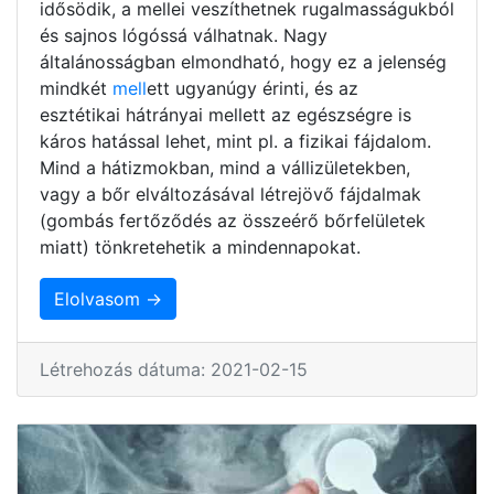
idősödik, a mellei veszíthetnek rugalmasságukból
és sajnos lógóssá válhatnak. Nagy
általánosságban elmondható, hogy ez a jelenség
mindkét
mell
ett ugyanúgy érinti, és az
esztétikai hátrányai mellett az egészségre is
káros hatással lehet, mint pl. a fizikai fájdalom.
Mind a hátizmokban, mind a vállizületekben,
vagy a bőr elváltozásával létrejövő fájdalmak
(gombás fertőződés az összeérő bőrfelületek
miatt) tönkretehetik a mindennapokat.
Elolvasom →
Létrehozás dátuma: 2021-02-15